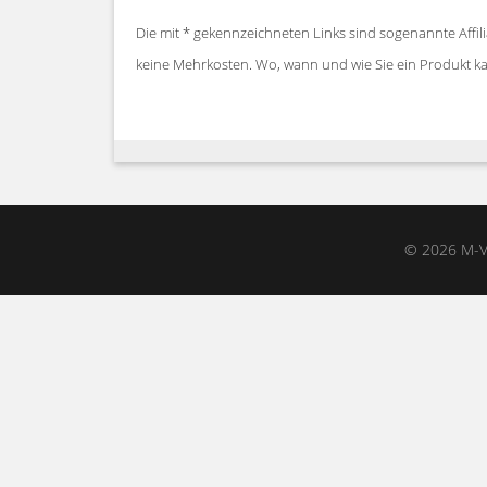
Die mit * gekennzeichneten Links sind sogenannte Affili
keine Mehrkosten. Wo, wann und wie Sie ein Produkt kau
© 2026 M-V