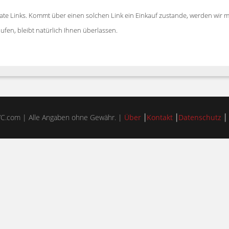
ate Links. Kommt über einen solchen Link ein Einkauf zustande, werden wir mit
fen, bleibt natürlich Ihnen überlassen.
C.com | Alle Angaben ohne Gewähr. |
Über
⎮
Kontakt
⎮
Datenschutz
⎮